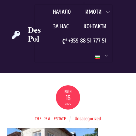
Skip
НАЧАЛО
ИМОТИ
to
content
ЗА НАС
КОНТАКТИ
Des
Pol
+359 88 51 777 51
ЮЛИ
16
2025
Uncategorized
THE REAL ESTATE