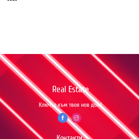
Back
To
Top
Real Estate
Ключът към твоя нов дом!
Контакти