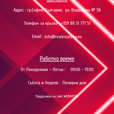
Адрес : гр.София, България, ул. Владайска № 58
Телефон за връзка :
+359 88 51 777 51
Email :
info@realestatebg.eu
Работно време
От Понеделник – Петък : 09:00 – 19:00
Събота и Неделя : Почивни дни
Поддръжка на сайт WEBART.BG